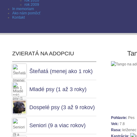
rok 2010
rok 2009
In memoriam
Ako nám pomôcť
Kontakt
Ta
ZVIERATÁ NA ADOPCIU
Šteňatá (menej ako 1 rok)
Mladé psy (1 až 3 roky)
Dospelé psy (3 až 9 rokov)
Pohlavie:
Pes
Vek:
7.8
Seniori (9 a viac rokov)
Rasa:
križenec
Kastrácia: