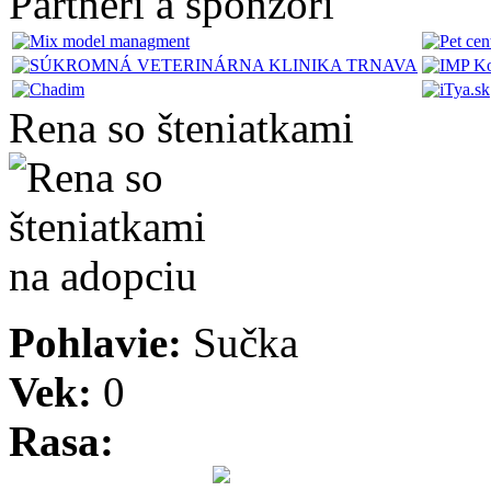
Partneri a sponzori
Rena so šteniatkami
Pohlavie:
Sučka
Vek:
0
Rasa: