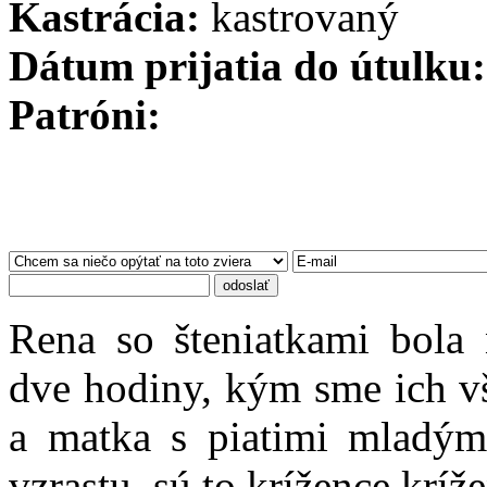
Kastrácia:
Dátum prijatia do útulku:
Patróni:
Rena so šteniatkami bola 
dve hodiny, kým sme ich vš
a matka s piatimi mladým
vzrastu, sú to krížence kríže