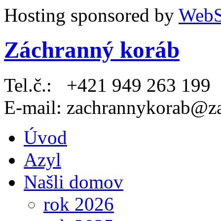
Hosting sponsored by
WebS
Záchranný koráb
Tel.č.:
+421 949 263 199
E-mail:
zachrannykorab@za
Úvod
Azyl
Našli domov
rok 2026