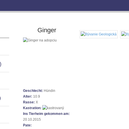
Ginger
)
Geschlecht:
Hündin
Alter:
10.9
)
Rasse:
X
Kastration:
Ins Tierheim gekommen am:
20.10.2015
Pate: