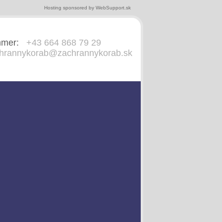
Hosting sponsored by
WebSupport.sk
mmer:
+43 664 868 79 29
hrannykorab@zachrannykorab.sk