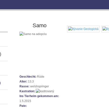
Samo
)
Geschlecht:
Rüde
Alter:
13.3
)
Rasse:
welshspringer
Kastration:
Ins Tierheim gekommen am:
1.5.2015
Pate: