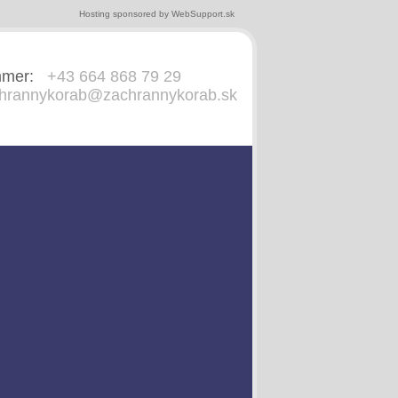
Hosting sponsored by
WebSupport.sk
mmer:
+43 664 868 79 29
hrannykorab@zachrannykorab.sk